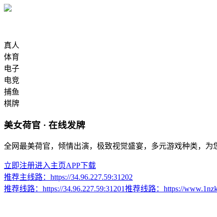
真人
体育
电子
电竞
捕鱼
棋牌
美女荷官 · 在线发牌
全网最美荷官，倾情出演，极致视觉盛宴，多元游戏种类，为
立即注册
进入主页
APP下载
推荐主线路：
https://34.96.227.59:31202
推荐线路：
https://34.96.227.59:31201
推荐线路：
https://www.1nz